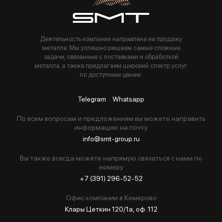
Деятельность компании направлена на продажу
металла. Мы успешно решаем самые сложные
задачи, связанные с поставками и обработкой
металла, а также предлагаем широкий спектр услуг
по доступным ценам.
Telegram
Whatsapp
По всем вопросам и предложениям вы можете направить
информацию на почту
info@smt-group.ru
Вы также всегда можете напрямую связаться с нами по
номеру
+7 (391) 296-52-52
Офис компании в Кемерово
Клары Цеткин 120/1а, оф. 112