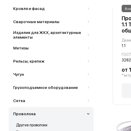
Кровля и фасад
В н
Про
Сварочные материалы
1.1
общ
Изделия для ЖКХ, архитектурные
элементы
Диам
1.1
Метизы
ГОС
3282
Рельсы, крепеж
от 
Чугун
*акту
Грузоподъемное оборудование
Сетка
Проволока
Другие проволоки