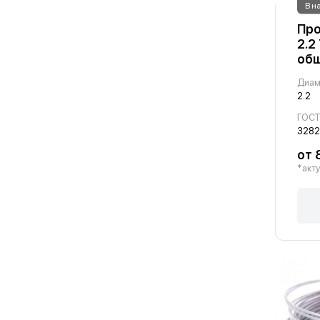
В н
Про
2.2
общ
Диам
2.2
ГОС
3282
от 
*акту