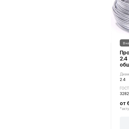
В н
Про
2.4
общ
Диам
2.4
ГОС
3282
от 
*акту