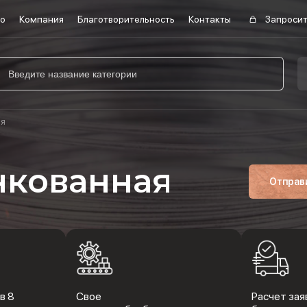
во
Компания
Благотворительность
Контакты
Запросит
ая
нкованная
Отправ
в 8
Свое
Расчет заяв