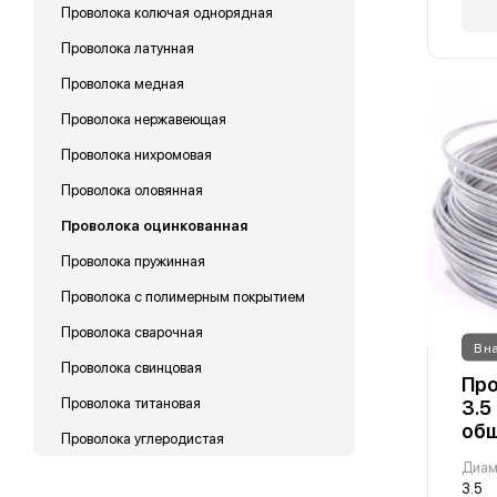
Проволока колючая однорядная
Проволока латунная
Проволока медная
Проволока нержавеющая
Проволока нихромовая
Проволока оловянная
Проволока оцинкованная
Проволока пружинная
Проволока с полимерным покрытием
Проволока сварочная
В н
Проволока свинцовая
Про
Проволока титановая
3.5
общ
Проволока углеродистая
Диам
3.5