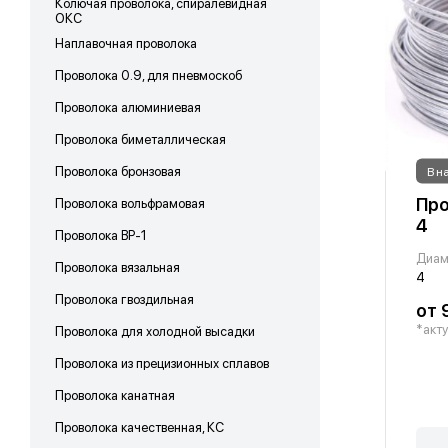
Колючая проволока, спиралевидная
ОКС
Наплавочная проволока
Проволока 0.9, для пневмоскоб
Проволока алюминиевая
Проволока биметаллическая
Проволока бронзовая
В н
Про
Проволока вольфрамовая
4
Проволока ВР-1
Диам
Проволока вязальная
4
Проволока гвоздильная
от 
*акту
Проволока для холодной высадки
Проволока из прецизионных сплавов
Проволока канатная
Проволока качественная, КС