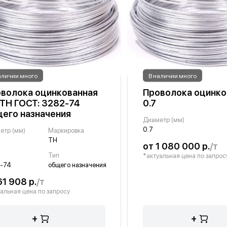
аличии много
В наличии много
волока оцинкованная
Проволока оцинко
 ТН ГОСТ: 3282-74
0.7
его назначения
Диаметр (мм)
0.7
етр (мм)
Маркировка
ТН
от 1 080 000 р.
/т
Т
Тип
*актуальная цена по запрос
-74
общего назначения
61 908 р.
/т
альная цена по запросу
+
+