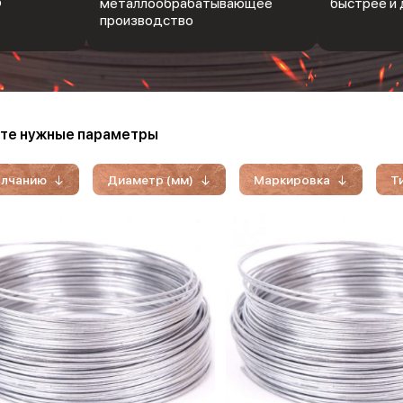
Ф
металлообрабатывающее
быстрее и 
производство
те нужные параметры
олчанию
Диаметр (мм)
Маркировка
Т