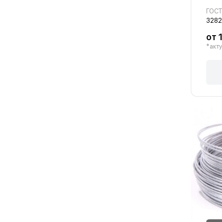
ГОС
3282
от 
*акту