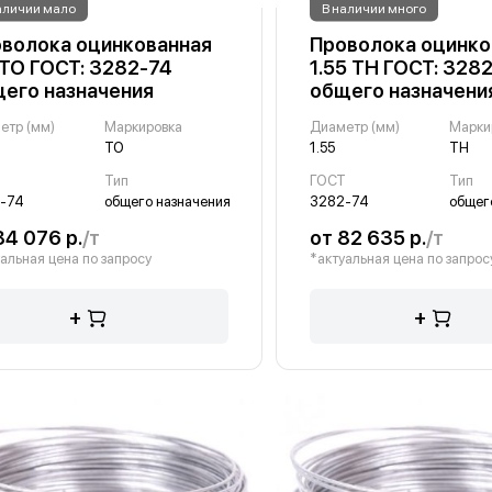
аличии мало
В наличии много
волока оцинкованная
Проволока оцинко
 ТО ГОСТ: 3282-74
1.55 ТН ГОСТ: 328
его назначения
общего назначени
етр (мм)
Маркировка
Диаметр (мм)
Марки
ТО
1.55
ТН
Т
Тип
ГОСТ
Тип
-74
общего назначения
3282-74
общег
84 076 р.
/т
от 82 635 р.
/т
альная цена по запросу
*актуальная цена по запрос
+
+