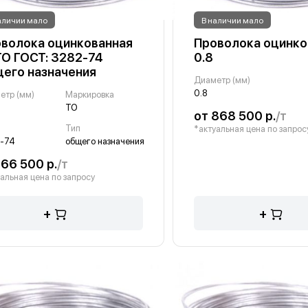
аличии мало
В наличии мало
волока оцинкованная
Проволока оцинко
 ТО ГОСТ: 3282-74
0.8
его назначения
Диаметр (мм)
0.8
етр (мм)
Маркировка
ТО
от 868 500 р.
/т
Т
Тип
*актуальная цена по запрос
-74
общего назначения
166 500 р.
/т
альная цена по запросу
+
+