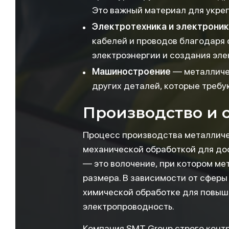
Это важный материал для укре
Электротехника и электрони
кабелей и проводов благодаря
электроэнергии и создания эле
Машиностроение
— металличес
других деталей, которые требу
Производство и 
Процесс производства металличес
механической обработкой для до
— это волочение, при котором ме
размера. В зависимости от сфер
химической обработке для повыше
электропроводность.
Компания SMT Group строго контр