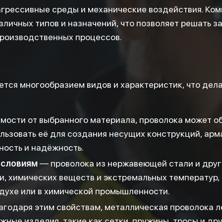
агрессивные среды и механические воздействия. Ко
зличных типов и назначений, что позволяет решать 
производственных процессов.
тся многообразием видов и характеристик, что дела
мости от выбранного материала, проволока может о
ользовать её для создания несущих конструкций, арм
ность и надёжность.
условиям
— проволока из нержавеющей стали и друг
, химических веществ и экстремальных температур, 
здухе или в химической промышленности.
годаря этим свойствам, металлическая проволока л
ожные изделия, такие как сетки, пружины, тросы и д