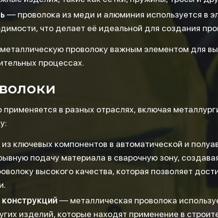
ь
— проволока из меди и алюминия используется в э
димости, что делает её идеальной для создания про
 металлическую проволоку важным элементом для в
ительных процессах.
волоки
применяется в разных отраслях, включая металлурги
у:
из ключевых компонентов в автоматической и полуа
рывную подачу материала в сварочную зону, создава
оволоку высокого качества, которая позволяет дости
и.
 конструкций
— металлическая проволока используе
ругих изделий, которые находят применение в строит