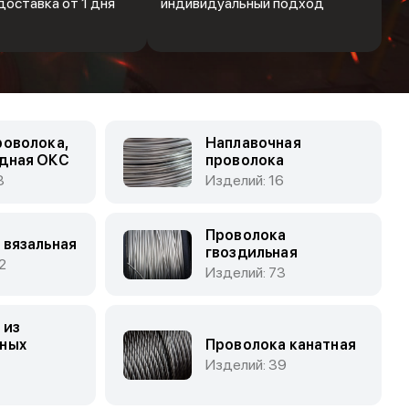
доставка от 1 дня
индивидуальный подход
роволока,
Наплавочная
дная ОКС
проволока
8
Изделий: 16
Проволока
 вязальная
гвоздильная
2
Изделий: 73
 из
ных
Проволока канатная
Изделий: 39