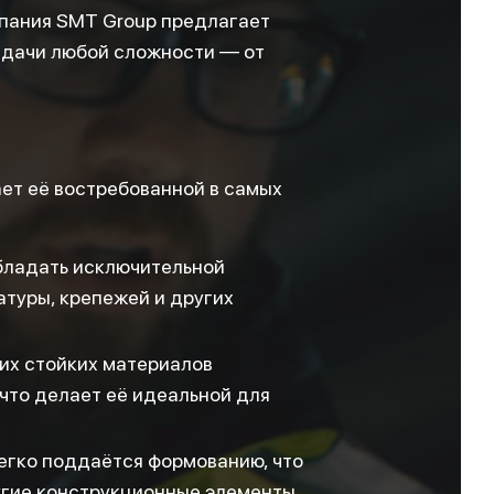
мпания SMT Group предлагает
задачи любой сложности — от
ет её востребованной в самых
бладать исключительной
атуры, крепежей и других
их стойких материалов
что делает её идеальной для
егко поддаётся формованию, что
ругие конструкционные элементы.