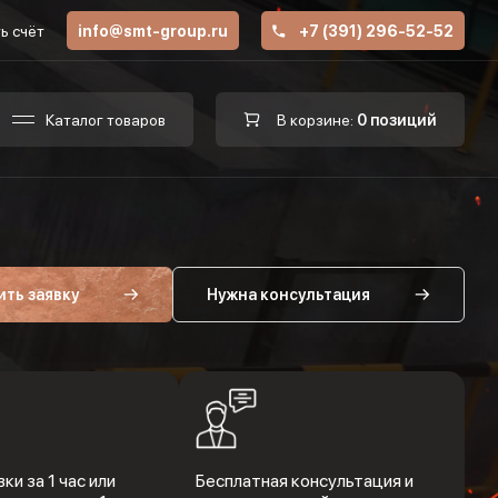
ь счёт
info@smt-group.ru
+7 (391) 296-52-52
Каталог товаров
В корзине:
0 позиций
ить заявку
Нужна консультация
ки за 1 час или
Бесплатная консультация и