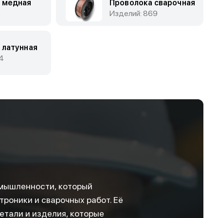
 медная
Проволока сварочная
0
Изделий: 869
 латунная
4
мышленности, который
троники и сварочных работ. Её
етали и изделия, которые