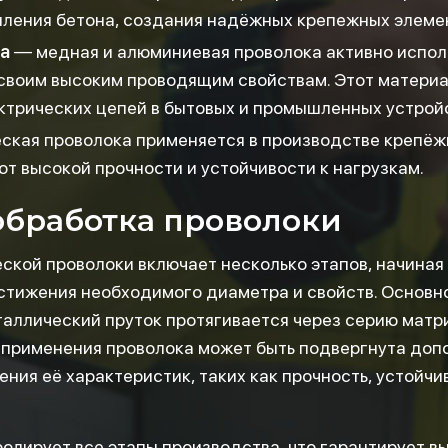
пления бетона, создания надёжных крепежных элемен
ка
— медная и алюминиевая проволока активно испол
 своим высоким проводящим свойствам. Этот матери
ктрических цепей в бытовых и промышленных устрой
кая проволока применяется в производстве крепёжн
ют высокой прочности и устойчивости к нагрузкам.
обработка проволоки
кой проволоки включает несколько этапов, начиная 
стижения необходимого диаметра и свойств. Основн
таллический пруток протягивается через серию матр
ы применения проволока может быть подвергнута доп
ния её характеристик, таких как прочность, устойчив
олирует все этапы производства, что гарантирует вы