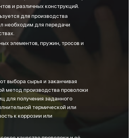
тов и различных конструкций.
ьзуется для производства
ал необходим для передачи
ствах.
ых элементов, пружин, тросов и
от выбора сырья и заканчивая
ой метод производства проволоки
иц для получения заданного
олнительной термической или
ость к коррозии или
сокое качество проволоки и её