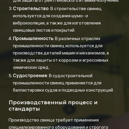
для защиты от рентгеновского и гамма-излучения.
Строительство
: В строительстве свинец
используется для создания шумо- и
виброизоляции, а также для изготовления
свинцовых листов и покрытий.
Промышленность
: В различных отраслях
промышленности свинец используется для
производства деталей машин и механизмов, а
также для защиты от коррозии и агрессивных
химических сред.
Судостроение
: В судостроительной
промышленности свинец применяется для
балластировки судов и подводных конструкций.
Производственный процесс и
стандарты
Производство свинца требует применения
специализированного оборудования и строгого