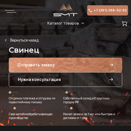
+7 (391) 296-52-52
Каталог товаров
Свинец
Отправить заявку
Нужна консультация
Отсрочка платежа и отгрузка по
Собственный склад в 8 крупных
гарантийному письму
городах РФ
Свое металлообрабатывающее
Расчет заявки за 1 час или быстрее и
производство
доставка от 1 дня