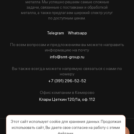
металла. Мы успешно решаем самые сложные
задачи, связанные с поставками и обработкой
металла, а также предлагаем широкий спектр услуг
по доступным ценам.
Telegram
Whatsapp
По всем вопросам и предложениям вы можете направить
информацию на почту
info@smt-group.ru
Вы также всегда можете напрямую связаться с нами по
номеру
+7 (391) 296-52-52
Офис компании в Кемерово
Клары Цеткин 120/1а, оф. 112
Этот сайт использует cookie для хранения данных. Продолжая
использовать сайт, Вы даете свое согласие на работу с этими
2026 © Все права защищены
файлами.