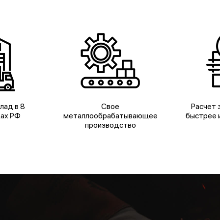
лад в 8
Свое
Расчет з
дах РФ
металлообрабатывающее
быстрее и
производство