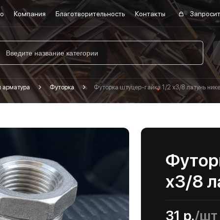
во
Компания
Благотворительность
Контакты
Запросит
я арматура
Футорка
Футорка штуцер-гайка 1/2 х3/8 латунь ник
Футор
х3/8 л
31 р.
/шт