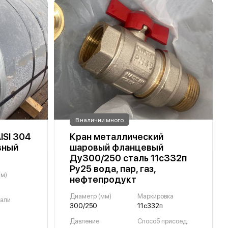
В наличии много
ISI 304
Кран металлический
вный
шаровый фланцевый
Ду300/250 сталь 11с332п
Ру25 вода, пар, газ,
(м)
нефтепродукт
Диаметр (мм)
Маркировка
тали
300/250
11с332п
Давление
Способ присоед.