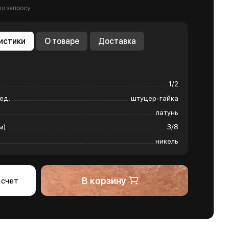
по запросу
истики
О товаре
Доставка
1/2
ед.
штуцер-гайка
латунь
м)
3/8
никель
В корзину
 счёт