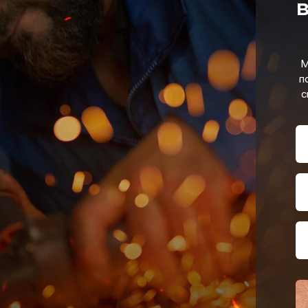
в
М
п
с