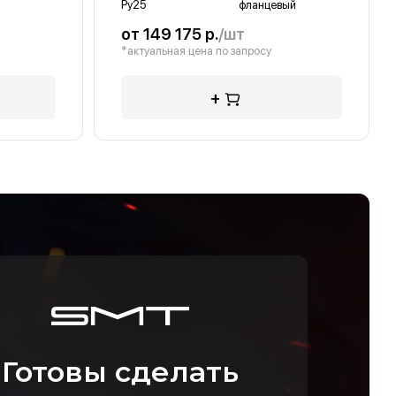
Ру25
фланцевый
от 149 175 р.
/шт
*актуальная цена по запросу
+
Готовы сделать