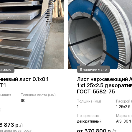
и мало
В наличии мало
иевый лист 0.1х0.1
Лист нержавеющий A
Т1
1 х1.25х2.5 декорати
ГОСТ: 5582-75
юминия
Толщина листа (мм)
60
Толщина (мм)
Раскрой 
1
1.25х2.5
)
Поверхность
Марка с
декоративный
AISI 304
8 873 р.
/т
от 370 800 р.
/т
я цена по запросу