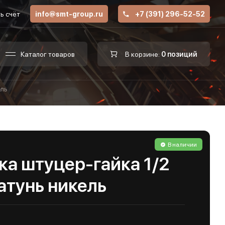
ь счёт
info@smt-group.ru
+7 (391) 296-52-52
Каталог товаров
В корзине:
0 позиций
ель
В наличии
ка штуцер-гайка 1/2
атунь никель