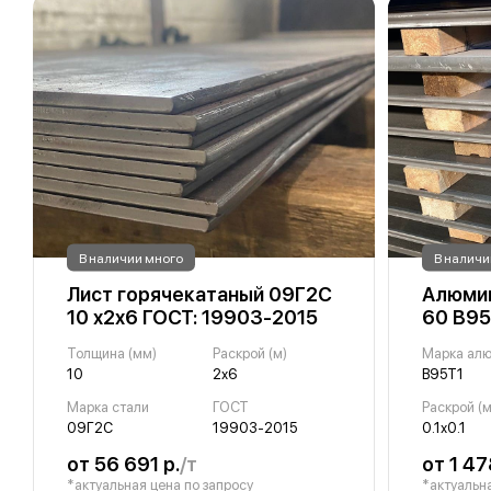
В наличии много
В наличи
Лист горячекатаный 09Г2С
Алюмин
10 х2х6 ГОСТ: 19903-2015
60 В95
Толщина (мм)
Раскрой (м)
Марка ал
10
2х6
В95Т1
Марка стали
ГОСТ
Раскрой (м
09Г2С
19903-2015
0.1х0.1
от 56 691 р.
/т
от 1 47
*актуальная цена по запросу
*актуальна