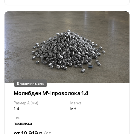
В наличии мало
Молибден МЧ проволока 1.4
Размер A (мм)
Марка
1.4
МЧ
Тип
проволока
от 10 919 р.
/кг