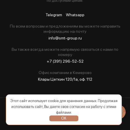
по доступным ценам.
Telegram
Whatsapp
По всем вопросам и предложениям вы можете направить
информацию на почту
info@smt-group.ru
Вы также всегда можете напрямую связаться с нами по
номеру
+7 (391) 296-52-52
Офис компании в Кемерово
Клары Цеткин 120/1а, оф. 112
Этот сайт использует cookie для хранения данных. Продолжая
использовать сайт, Вы даете свое согласие на работу с этими
2026 © Все права защищены
файлами.
ОК