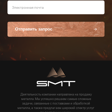
Электронная почта
Отправить запрос
Пользуясь данной формой вы соглашаетесь с политикой компании
Деятельность компании направлена на продажу
металла. Мы успешно решаем самые сложные
задачи, связанные с поставками и обработкой
металла, а также предлагаем широкий спектр услуг