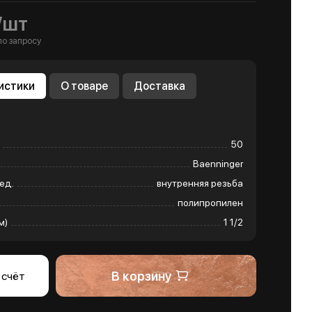
/шт
по запросу
истики
О товаре
Доставка
50
Baenninger
ед.
внутренняя резьба
полипропилен
м)
1 1/2
В корзину
 счёт