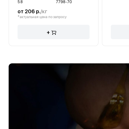
5.8
7798-70
от 206 р.
/кг
*актуальная цена по запросу
+