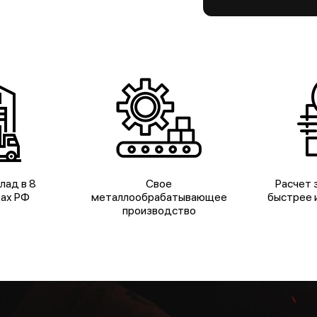
лад в 8
Свое
Расчет з
дах РФ
металлообрабатывающее
быстрее и
производство