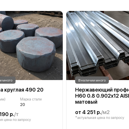
и много
В наличии много
а круглая 490 20
Нержавеющий профн
Н60 0.8 0.902х12 AIS
(мм)
Марка стали
матовый
20
от 4 251 р.
/м2
190 р.
/т
*актуальная цена по запросу
я цена по запросу