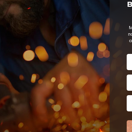
в
М
п
с