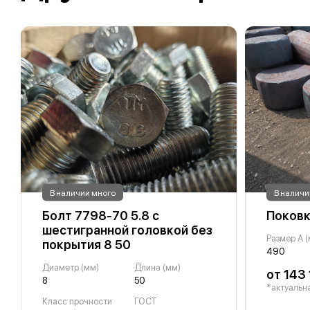
В наличии много
В наличи
Болт 7798-70 5.8 с
Поковк
шестигранной головкой без
Размер A 
покрытия 8 50
490
Диаметр (мм)
Длина (мм)
от 143 
8
50
*актуальна
Класс прочности
ГОСТ