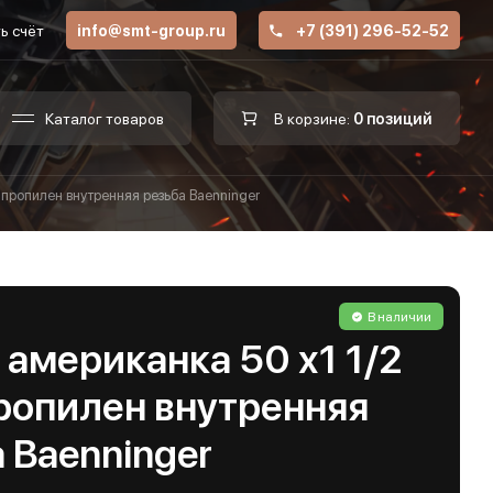
ь счёт
info@smt-group.ru
+7 (391) 296-52-52
Каталог товаров
В корзине:
0 позиций
ипропилен внутренняя резьба Baenninger
В наличии
американка 50 х1 1/2
ропилен внутренняя
 Baenninger