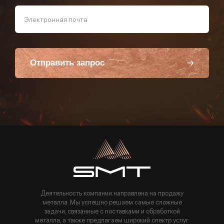
Электронная почта
Отправить запрос
Пользуясь данной формой вы соглашаетесь с политикой компании
Деятельность компании направлена на продажу
металла. Мы успешно решаем самые сложные
задачи, связанные с поставками и обработкой
металла, а также предлагаем широкий спектр услуг