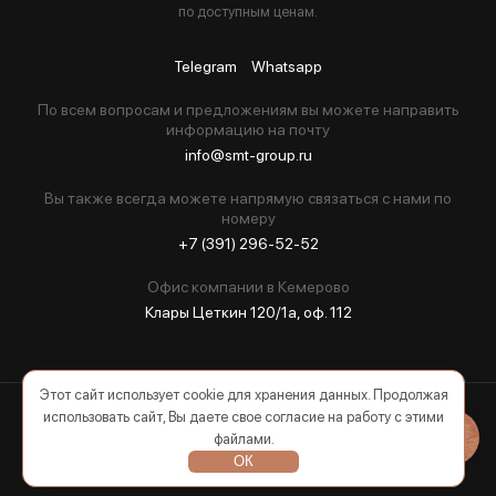
по доступным ценам.
Telegram
Whatsapp
По всем вопросам и предложениям вы можете направить
информацию на почту
info@smt-group.ru
Вы также всегда можете напрямую связаться с нами по
номеру
+7 (391) 296-52-52
Офис компании в Кемерово
Клары Цеткин 120/1а, оф. 112
Этот сайт использует cookie для хранения данных. Продолжая
использовать сайт, Вы даете свое согласие на работу с этими
2026 © Все права защищены
файлами.
ОК