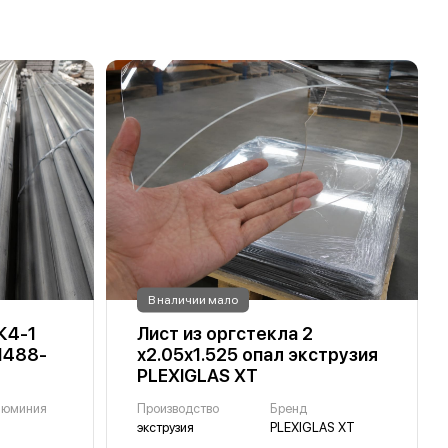
В наличии мало
К4-1
Лист из оргстекла 2
1488-
х2.05х1.525 опал экструзия
PLEXIGLAS XT
люминия
Производство
Бренд
экструзия
PLEXIGLAS XT