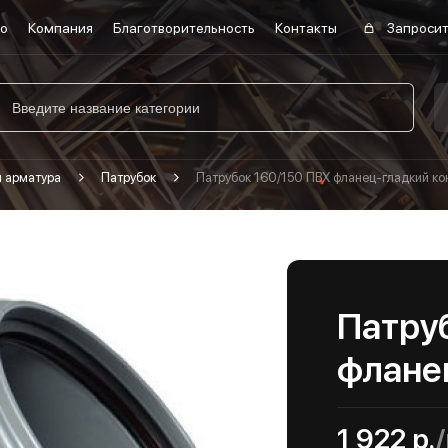
во
Компания
Благотворительность
Контакты
Запросит
я арматура
Патрубок
Патрубок 160/150 ПВХ фланец-гладкий ко
Патру
флане
1 922 р.