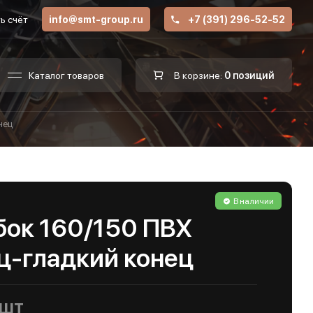
ь счёт
info@smt-group.ru
+7 (391) 296-52-52
Каталог товаров
В корзине:
0 позиций
нец
В наличии
бок 160/150 ПВХ
ц-гладкий конец
/шт