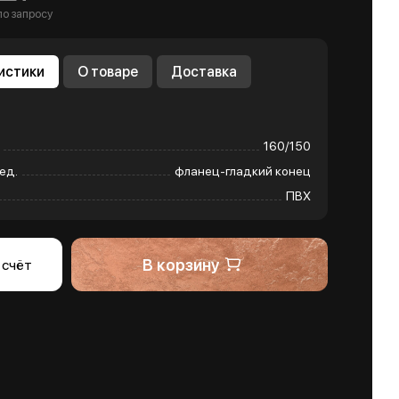
по запросу
истики
О товаре
Доставка
160/150
ед.
фланец-гладкий конец
ПВХ
В корзину
 счёт