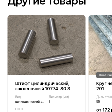
Другие товары
В наличи
Штифт цилиндрический,
Круг н
заклепочный 10774-80 3
201
Вид
Диаметр (мм)
Диаметр (
цилиндрический, заклепочный
3
55
ГОСТ
от 172 