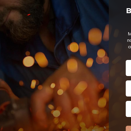
в
М
п
с