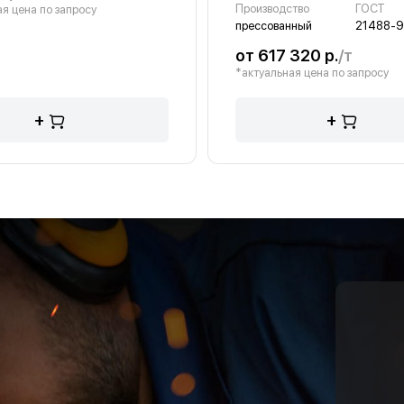
Производство
ГОСТ
я цена по запросу
прессованный
21488-9
от 617 320 р.
/т
*актуальная цена по запросу
+
+