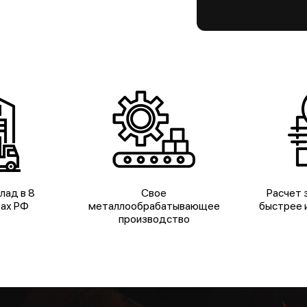
лад в 8
Свое
Расчет з
дах РФ
металлообрабатывающее
быстрее и
производство