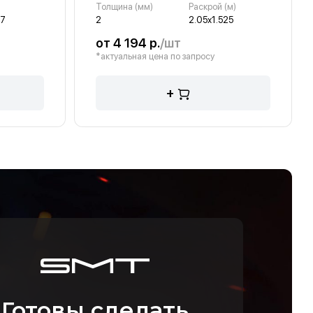
Толщина (мм)
Раскрой (м)
7
2
2.05х1.525
от 4 194 р.
/шт
*актуальная цена по запросу
+
Готовы сделать