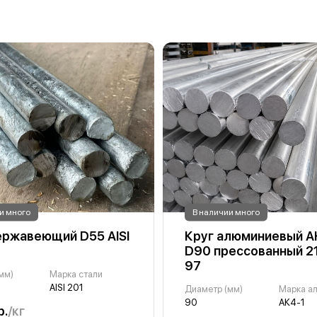
и много
В наличии много
ержавеющий D55 AISI
Круг алюминиевый А
D90 прессованный 2
97
мм)
Марка стали
AISI 201
Диаметр (мм)
Марка а
90
АК4-1
р.
/кг