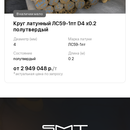
В наличии мало
Круг латунный ЛС59-1пт D4 х0.2
полутвердый
Диаметр (мм)
Марка латуни
4
ЛС59-1пт
Состояние
Длина (м)
полутвердый
0.2
от 2 949 048 р.
/т
*актуальная цена по запросу