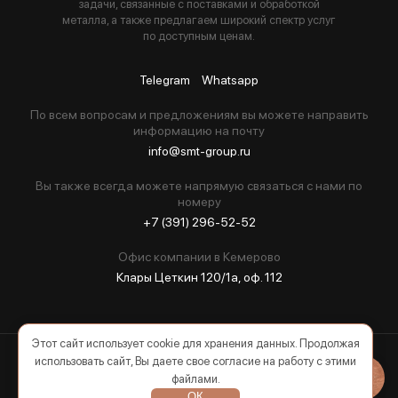
задачи, связанные с поставками и обработкой
металла, а также предлагаем широкий спектр услуг
по доступным ценам.
Telegram
Whatsapp
По всем вопросам и предложениям вы можете направить
информацию на почту
info@smt-group.ru
Вы также всегда можете напрямую связаться с нами по
номеру
+7 (391) 296-52-52
Офис компании в Кемерово
Клары Цеткин 120/1а, оф. 112
Этот сайт использует cookie для хранения данных. Продолжая
использовать сайт, Вы даете свое согласие на работу с этими
2026 © Все права защищены
файлами.
ОК