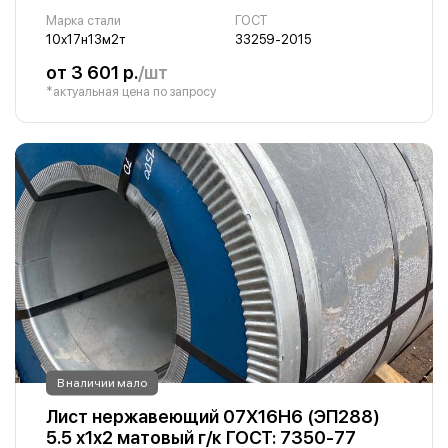
Марка стали
ГОСТ
10х17н13м2т
33259-2015
от 3 601 р.
/шт
*актуальная цена по запросу
В наличии мало
Лист нержавеющий 07Х16Н6 (ЭП288)
5.5 х1х2 матовый г/к ГОСТ: 7350-77