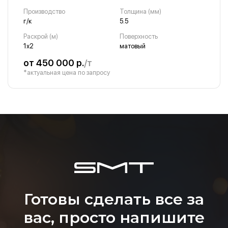
Производство
Толщина (мм)
г/к
5.5
Раскрой (м)
Поверхность
1х2
матовый
от 450 000 р.
/т
*актуальная цена по запросу
Готовы сделать все за
вас, просто напишите