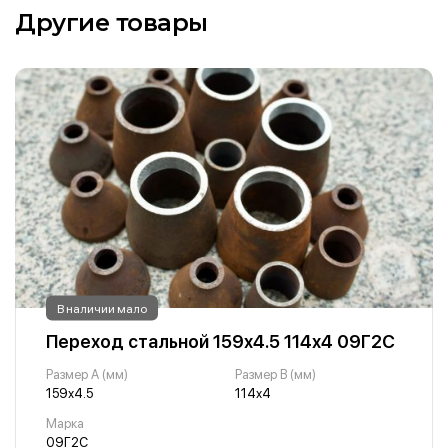
Другие товары
В наличии мало
Переход стальной 159х4.5 114х4 09Г2С
Размер A (мм)
Размер B (мм)
159х4.5
114х4
Марка
09Г2С