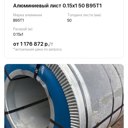
Алюминиевый лист 0.15х1 50 В95Т1
Марка алюминия
Толщина листа (мм)
В95Т1
50
Раскрой (м)
0.15х1
от 1 176 872 р.
/т
*актуальная цена по запросу