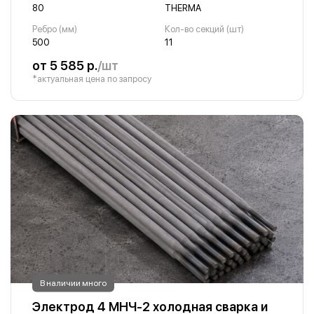
80
THERMA
Ребро (мм)
Кол-во секций (шт)
500
11
от 5 585 р.
/шт
*актуальная цена по запросу
В наличии много
Электрод 4 МНЧ-2 холодная сварка и