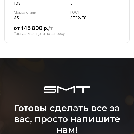
108
5
Марка стали
ГОСТ
45
8732-78
от 145 890 р.
/т
*актуальная цена по запросу
Готовы сделать все за
вас, просто напишите
нам!