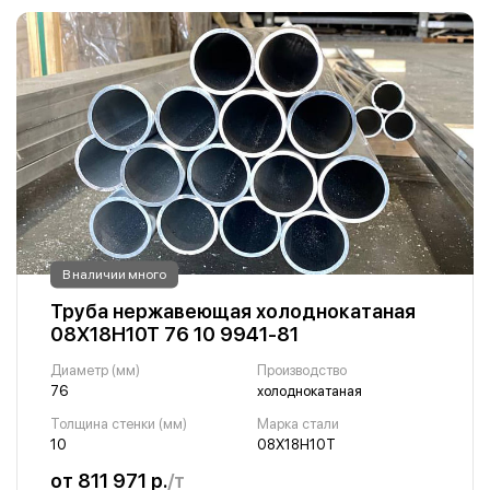
В наличии много
Труба нержавеющая холоднокатаная
08Х18Н10Т 76 10 9941-81
Диаметр (мм)
Производство
76
холоднокатаная
Толщина стенки (мм)
Марка стали
10
08Х18Н10Т
от 811 971 р.
/т