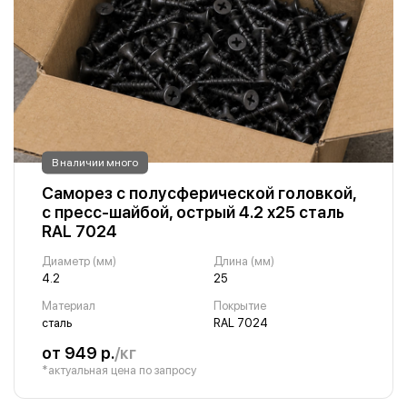
В наличии много
Саморез с полусферической головкой,
с пресс-шайбой, острый 4.2 х25 сталь
RAL 7024
Диаметр (мм)
Длина (мм)
4.2
25
Материал
Покрытие
сталь
RAL 7024
от 949 р.
/кг
*актуальная цена по запросу