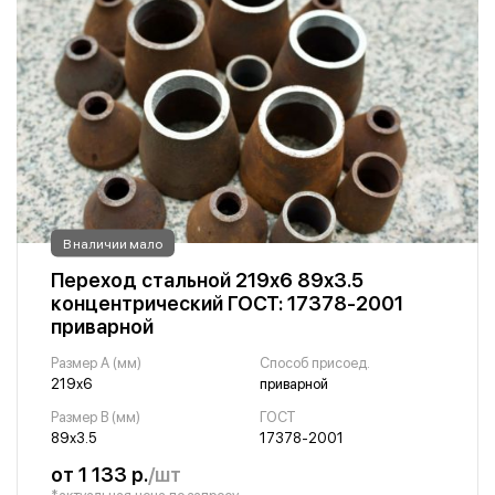
В наличии мало
Переход стальной 219х6 89х3.5
концентрический ГОСТ: 17378-2001
приварной
Размер A (мм)
Способ присоед.
219х6
приварной
Размер B (мм)
ГОСТ
89х3.5
17378-2001
от 1 133 р.
/шт