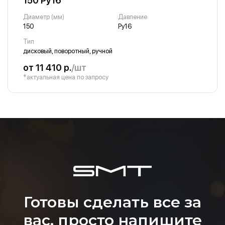
150 Ру16
Диаметр (мм)
Давление
150
Ру16
Тип
дисковый, поворотный, ручной
от 11 410 р.
/шт
*актуальная цена по запросу
Готовы сделать все за
вас, просто напишите