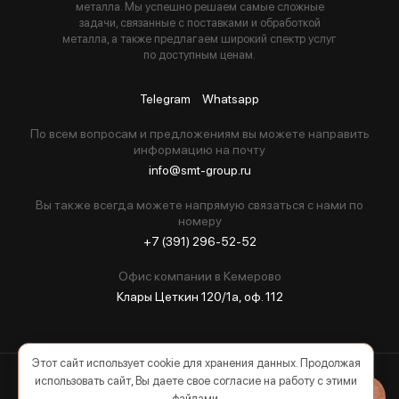
металла. Мы успешно решаем самые сложные
задачи, связанные с поставками и обработкой
металла, а также предлагаем широкий спектр услуг
по доступным ценам.
Telegram
Whatsapp
По всем вопросам и предложениям вы можете направить
информацию на почту
info@smt-group.ru
Вы также всегда можете напрямую связаться с нами по
номеру
+7 (391) 296-52-52
Офис компании в Кемерово
Клары Цеткин 120/1а, оф. 112
Этот сайт использует cookie для хранения данных. Продолжая
использовать сайт, Вы даете свое согласие на работу с этими
2026 © Все права защищены
файлами.