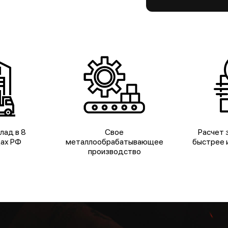
лад в 8
Свое
Расчет з
дах РФ
металлообрабатывающее
быстрее и
производство