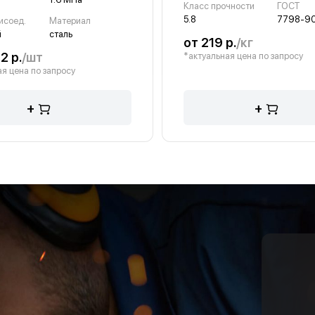
Класс прочности
ГОСТ
5.8
7798-9
исоед.
Материал
й
сталь
от 219 р.
/кг
2 р.
/шт
*актуальная цена по запросу
я цена по запросу
+
+