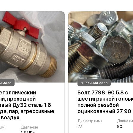
и мало
В наличии мало
еталлический
Болт 7798-90 5.8 с
й, проходной
шестигранной головк
вый Ду32 сталь 1.6
полной резьбой
да, пар, агрессивные
оцинкованный 27 90
 воздух
Диаметр (мм)
Длина (м
27
90
мм)
Давление
1.6 МПа