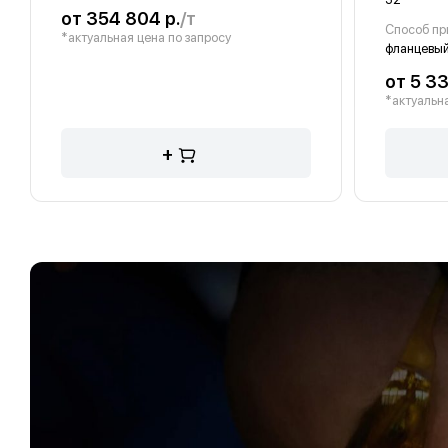
от 354 804 р.
/т
Способ пр
*актуальная цена по запросу
фланцевы
от 5 33
*актуальна
+