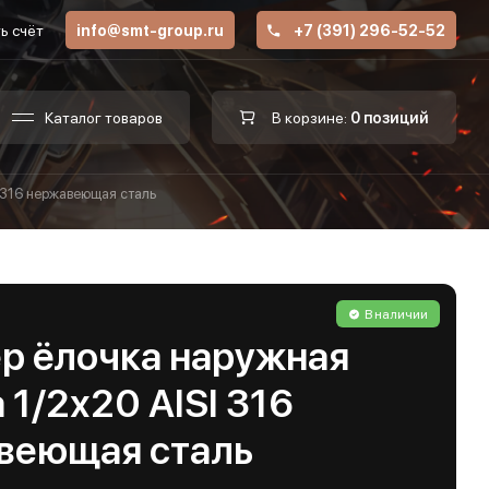
ь счёт
info@smt-group.ru
+7 (391) 296-52-52
Каталог товаров
В корзине:
0 позиций
I 316 нержавеющая сталь
В наличии
р ёлочка наружная
 1/2х20 AISI 316
веющая сталь