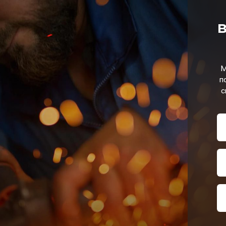
в
М
п
с