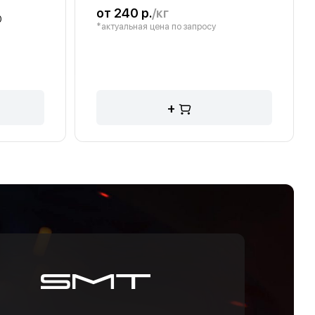
от 240 р.
/кг
0
*актуальная цена по запросу
+