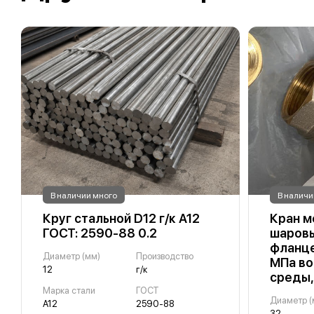
В наличии много
В наличи
Круг стальной D12 г/к А12
Кран м
ГОСТ: 2590-88 0.2
шаровы
фланце
Диаметр (мм)
Производство
МПа во
12
г/к
среды,
Марка стали
ГОСТ
Диаметр (
А12
2590-88
32