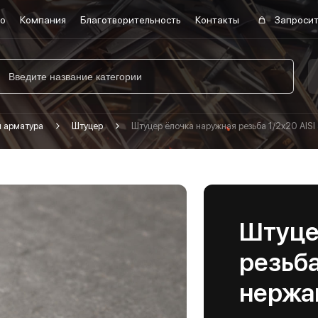
во
Компания
Благотворительность
Контакты
Запросит
я арматура
Штуцер
Штуцер ёлочка наружная резьба 1/2х20 AIS
Штуце
резьба
нержа