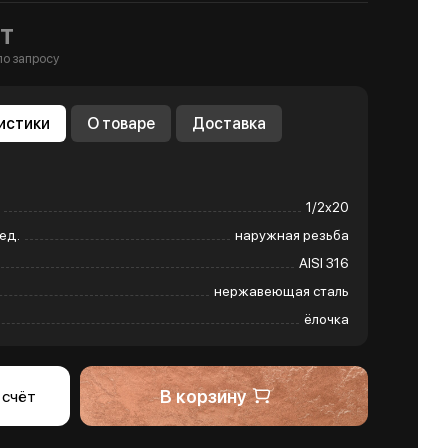
т
по запросу
истики
О товаре
Доставка
1/2х20
ед.
наружная резьба
AISI 316
нержавеющая сталь
ёлочка
В корзину
 счёт