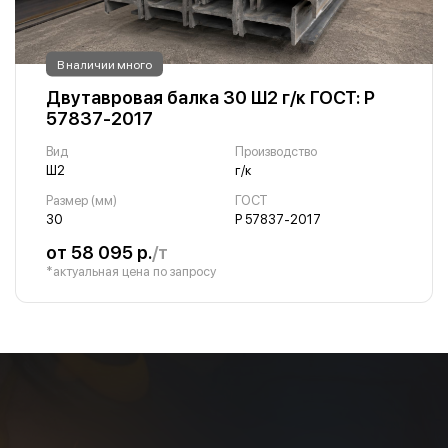
В наличии много
Двутавровая балка 30 Ш2 г/к ГОСТ: Р
57837-2017
Вид
Производство
Ш2
г/к
Размер (мм)
ГОСТ
30
Р 57837-2017
от 58 095 р.
/т
*актуальная цена по запросу