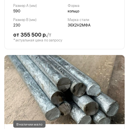
Размер A (мм)
Форма
590
кольцо
Размер B (мм)
Марка стали
230
36Х2Н2МФА
от 355 500 р.
/т
*актуальная цена по запросу
В наличии мало