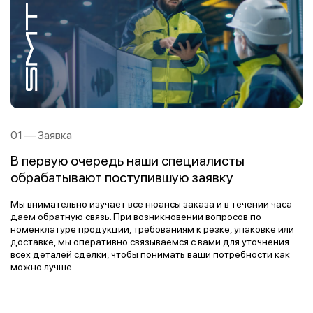
01 — Заявка
В первую очередь наши специалисты
обрабатывают поступившую заявку
Мы внимательно изучает все нюансы заказа и в течении часа
Для нас крайне важно услышать и понять клиента на первых
Мы ответственно подходим к этапу отгрузки и поэтому
даем обратную связь. При возникновении вопросов по
этапах работы, благодаря чему мы можем сформировать
гарантируем, что весь товар будет должным образом
Мы имеем собственный цех по переделке металла и
Мы заботимся о том, чтобы доставка заказа была максимально
номенклатуре продукции, требованиям к резке, упаковке или
более комплексное видение его потребностей и предложить
упакован и готов к транспортировке. По требованию заказчика
металлообрабатывающее производство. Вся продукция
эффективной. Нашим клиентам мы предлагаем услугу
доставке, мы оперативно связываемся с вами для уточнения
оптимальный вариант, что в будущем избавит обе стороны от
мы производим сложную упаковку и комплектацию. Мы
изготавливается на современном оборудовании и на каждом
мультимодальной логистики - доставка всеми видами
всех деталей сделки, чтобы понимать ваши потребности как
непредвиденных последствий.
доставляем готовую продукцию прямо к вашему объекту в
этапе тщательно контролируется отделом качества. Также мы
транспорта для минимизации времени и избежания
можно лучше.
указанные сроки.
высылаем фото- и видеоотчеты, чтобы подтвердить
возможных задержки. Для удобства клиентом при доставке
стандарты качества нашей продукции.
мы предоставляем безвозвратные контейнеры.