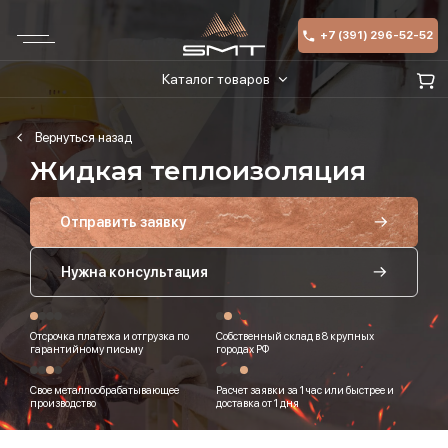
+7 (391) 296-52-52
Каталог товаров
Жидкая теплоизоляция
Отправить заявку
Нужна консультация
Отсрочка платежа и отгрузка по
Собственный склад в 8 крупных
гарантийному письму
городах РФ
Свое металлообрабатывающее
Расчет заявки за 1 час или быстрее и
производство
доставка от 1 дня